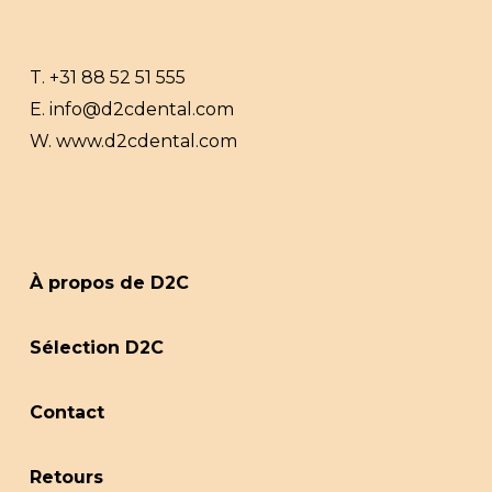
T.
+31 88 52 51 555
E.
info@d2cdental.com
W.
www.d2cdental.com
À propos de D2C
Sélection D2C
Contact
Retours