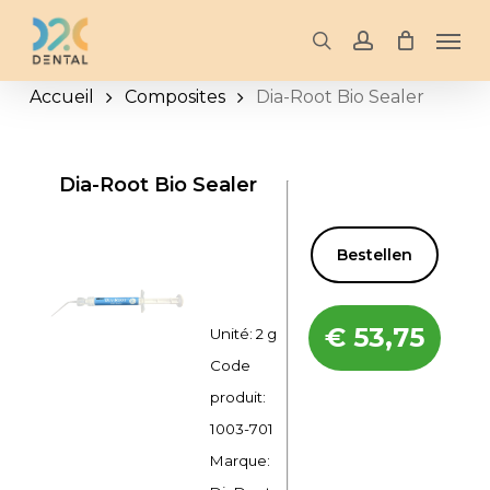
Skip
Men
to
search
account
main
Accueil
Composites
Dia-Root Bio Sealer
content
Dia-Root Bio Sealer
Bestellen
€
53,75
Unité: 2 g
Code
produit:
1003-701
Marque: