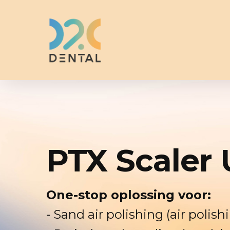
Skip
to
main
content
PTX Scaler 
One-stop oplossing voor:
- Sand air polishing (air polis