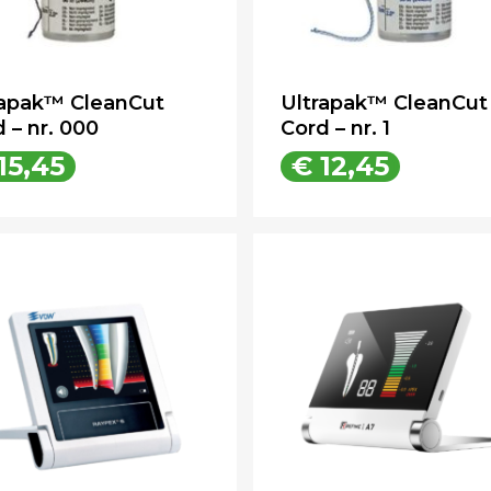
rapak™ CleanCut
Ultrapak™ CleanCut
 – nr. 000
Cord – nr. 1
15,45
€
12,45
€
15,45
€
12,45