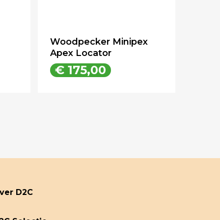
Woodpecker Minipex
Apex Locator
€
175,00
€
175,00
ver D2C