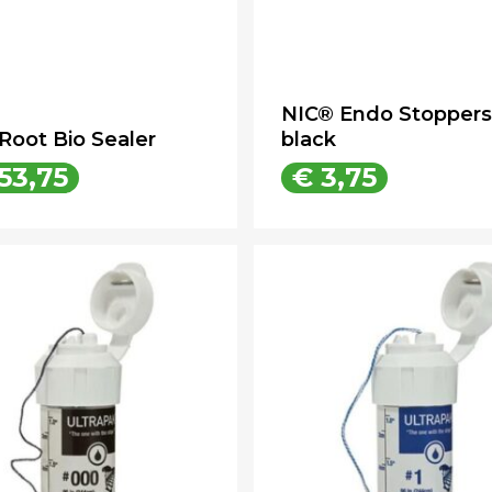
NIC® Endo Stoppers
Root Bio Sealer
black
53,75
€
3,75
€
53,75
€
3,75