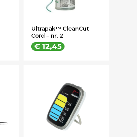
Ultrapak™ CleanCut
Cord – nr. 2
€
12,45
€
12,45