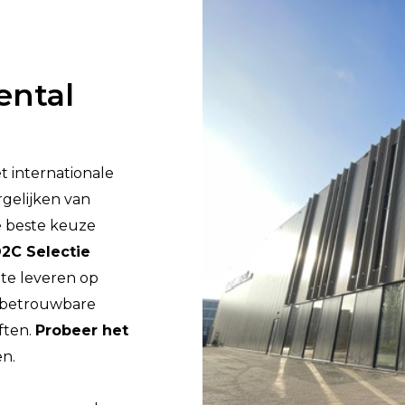
ental
t internationale
rgelijken van
e beste keuze
2C Selectie
 te leveren op
, betrouwbare
ften.
Probeer het
en.