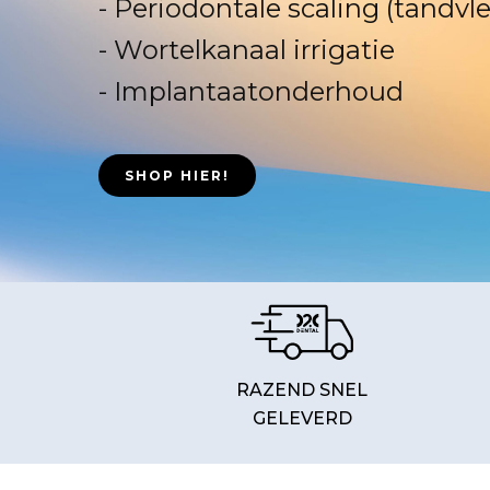
- Periodontale scaling (tandvl
- Wortelkanaal irrigatie
- Implantaatonderhoud
SHOP HIER!
RAZEND SNEL
GELEVERD