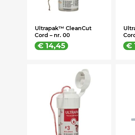
Ultrapak™ CleanCut
Ult
Cord – nr. 00
Cord
€
14,45
€
€
14,45