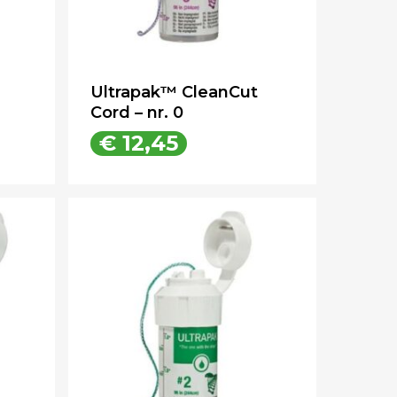
Ultrapak™ CleanCut
Cord – nr. 0
€
12,45
€
12,45