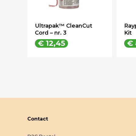
Ultrapak™ CleanCut
Ray
Cord – nr. 3
Kit
€
12,45
€
€
12,45
Contact