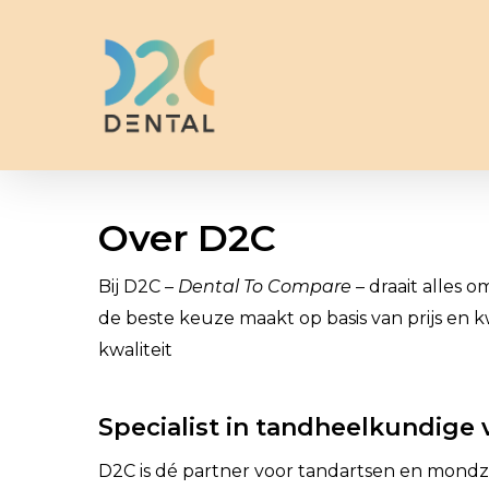
Skip
to
main
content
Over D2C
Bij D2C –
Dental To Compare
– draait alles 
de beste keuze maakt op basis van prijs en k
kwaliteit
Specialist in tandheelkundige 
D2C is dé partner voor tandartsen en mondzo