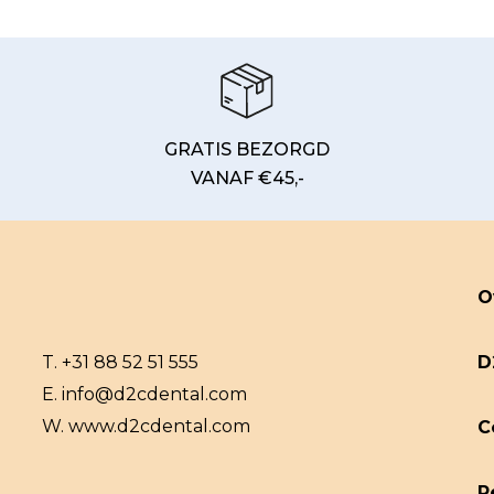
GRATIS BEZORGD
VANAF €45,-
O
T.
+31 88 52 51 555
D
E.
info@d2cdental.com
W.
www.d2cdental.com
C
R