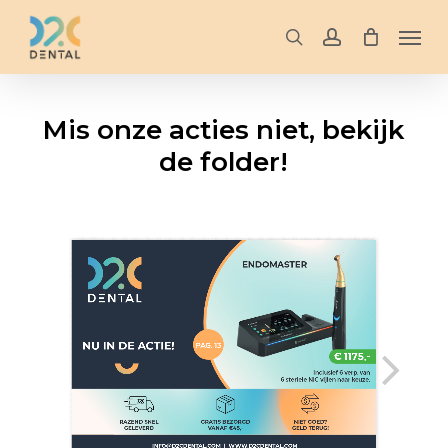
Skip
Men
to
search
account
main
content
Mis onze acties niet, bekijk
de folder!