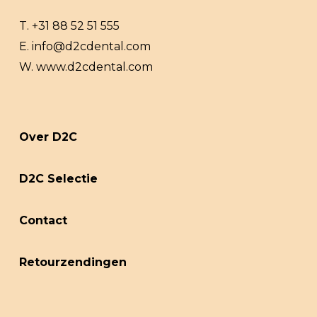
T.
+31 88 52 51 555
E.
info@d2cdental.com
W.
www.d2cdental.com
Over D2C
D2C Selectie
Contact
Retourzendingen