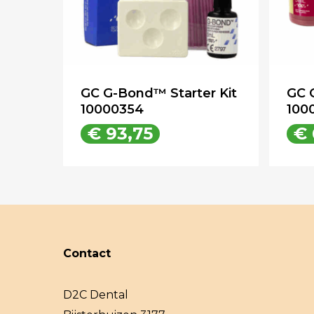
GC G-Bond™ Starter Kit
GC 
10000354
100
€
93,75
€
€
93,75
Contact
D2C Dental