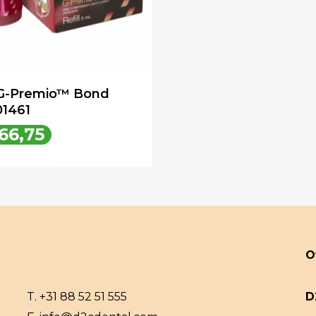
G-Premio™ Bond
01461
66,75
€
66,75
O
T.
+31 88 52 51 555
D