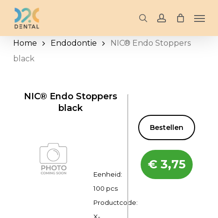
Skip
Men
to
search
account
main
Home
Endodontie
NIC® Endo Stoppers
content
black
NIC® Endo Stoppers
black
Bestellen
€
3,75
Eenheid:
100 pcs
Productcode:
X-