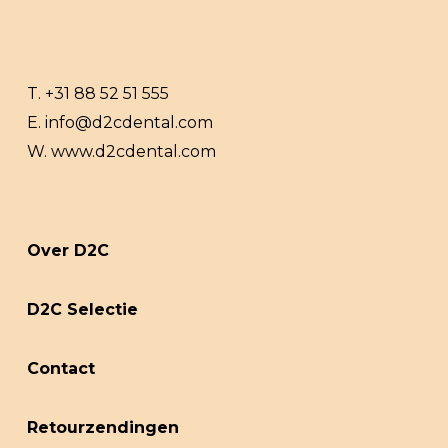
T.
+31 88 52 51 555
E.
info@d2cdental.com
W.
www.d2cdental.com
Over D2C
D2C Selectie
Contact
Retourzendingen