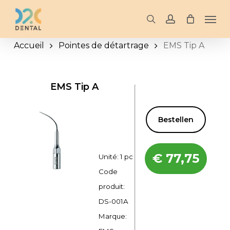
Skip
Men
to
search
account
main
Accueil
Pointes de détartrage
EMS Tip A
content
EMS Tip A
Bestellen
€
77,75
Unité: 1 pc
Code
produit:
DS-001A
Marque: