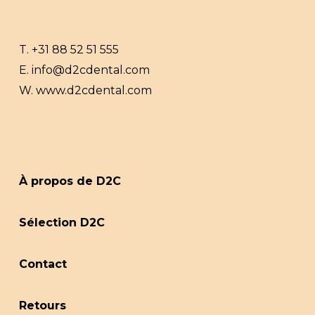
T.
+31 88 52 51 555
E.
info@d2cdental.com
W.
www.d2cdental.com
À propos de D2C
Sélection D2C
Contact
Retours