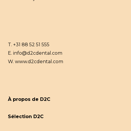
T.
+31 88 52 51 555
E.
info@d2cdental.com
W.
www.d2cdental.com
À propos de D2C
Sélection D2C