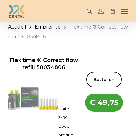
Skip
Men
to
search
account
main
Accueil
Empreinte
Flexitime ® Correct flow
content
refill 50034806
Flexitime ® Correct flow
refill 50034806
Bestellen
€
49,75
Unité:
2x50ml
Code
produit: