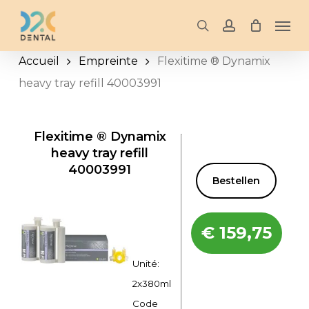
Skip
Men
to
search
account
main
Accueil
Empreinte
Flexitime ® Dynamix
content
heavy tray refill 40003991
Flexitime ® Dynamix
heavy tray refill
40003991
Bestellen
€
159,75
Unité:
2x380ml
Code