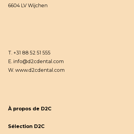
6604 LV Wijchen
T.
+31 88 52 51 555
E.
info@d2cdental.com
W.
www.d2cdental.com
À propos de D2C
Sélection D2C