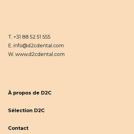
T.
+31 88 52 51 555
E.
info@d2cdental.com
W.
www.d2cdental.com
À propos de D2C
Sélection D2C
Contact