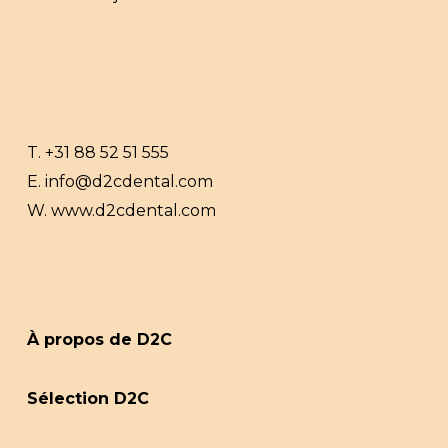
T.
+31 88 52 51 555
E.
info@d2cdental.com
W.
www.d2cdental.com
À propos de D2C
Sélection D2C