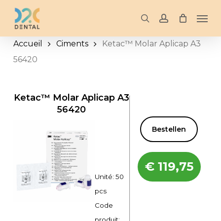
Skip
Men
to
search
account
main
Accueil
Ciments
Ketac™ Molar Aplicap A3
content
56420
Ketac™ Molar Aplicap A3
56420
Bestellen
€
119,75
Unité: 50
pcs
Code
produit: