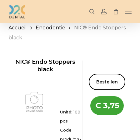
Skip
Men
to
search
account
main
Accueil
Endodontie
NIC® Endo Stoppers
content
black
NIC® Endo Stoppers
black
Bestellen
€
3,75
Unité: 100
pcs
Code
produit:
X-