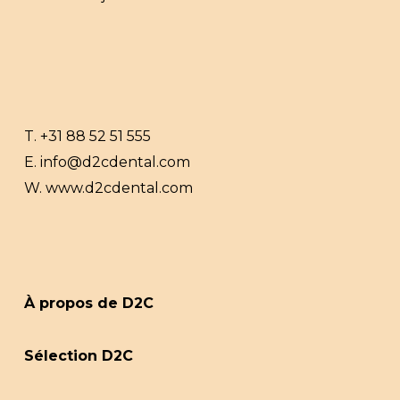
T.
+31 88 52 51 555
E.
info@d2cdental.com
W.
www.d2cdental.com
À propos de D2C
Sélection D2C