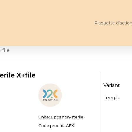
Plaquette d’actio
+file
rile X+file
Variant
Lengte
Unité: 6 pcs non-sterile
Code produit:
AFX