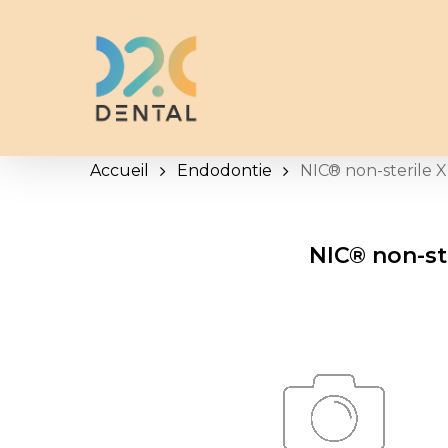
Skip
to
main
content
Accueil
Endodontie
NIC® non-sterile X
NIC® non-ste