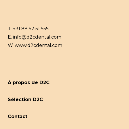
T.
+31 88 52 51 555
E.
info@d2cdental.com
W.
www.d2cdental.com
À propos de D2C
Sélection D2C
Contact