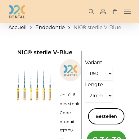
Skip
Men
to
search
account
main
Accueil
Endodontie
NIC® sterile V-Blue
content
NIC® sterile V-Blue
Variant
Lengte
Unité: 6
pcs sterile
Code
Bestellen
produit:
STBFV