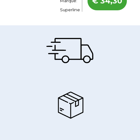
€
34,30
Marque:
Superline