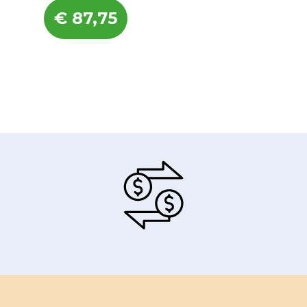
€
87,75