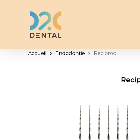
Skip
to
main
content
Accueil
Endodontie
Reciproc
Reci