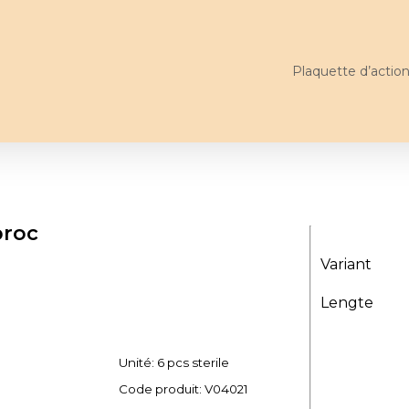
Plaquette d’actio
proc
Variant
Lengte
Unité: 6 pcs sterile
Code produit:
V04021