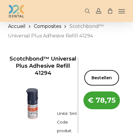
Skip
Men
to
search
account
main
Accueil
Composites
Scotchbond™
content
Universal Plus Adhesive Refill 41294
Scotchbond™ Universal
Plus Adhesive Refill
41294
Bestellen
€
78,75
Unité: 5ml
Code
produit: