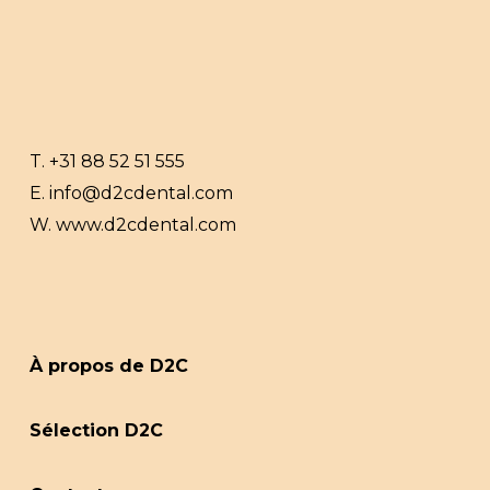
T.
+31 88 52 51 555
E.
info@d2cdental.com
W.
www.d2cdental.com
À propos de D2C
Sélection D2C