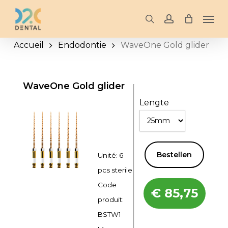
Skip
Men
to
search
account
main
Accueil
Endodontie
WaveOne Gold glider
content
WaveOne Gold glider
Lengte
Bestellen
Unité: 6
pcs sterile
Code
€
85,75
produit:
BSTW1