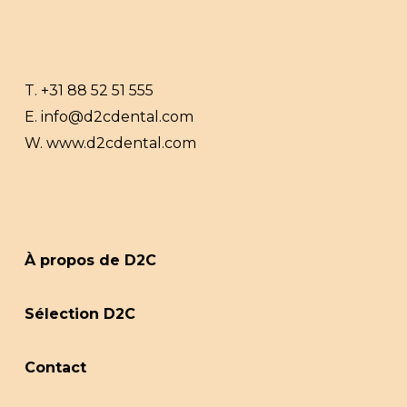
T.
+31 88 52 51 555
E.
info@d2cdental.com
W.
www.d2cdental.com
À propos de D2C
Sélection D2C
Contact