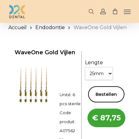
Skip
Men
to
search
account
main
Accueil
Endodontie
WaveOne Gold Vijlen
content
WaveOne Gold Vijlen
Lengte
Bestellen
Unité: 6
pcs sterile
Code
€
87,75
produit:
A07562