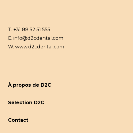
T.
+31 88 52 51 555
E.
info@d2cdental.com
W.
www.d2cdental.com
À propos de D2C
Sélection D2C
Contact