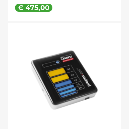
€
475,00
€
475,00