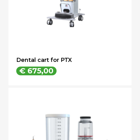
Dental cart for PTX
€
675,00
€
675,00