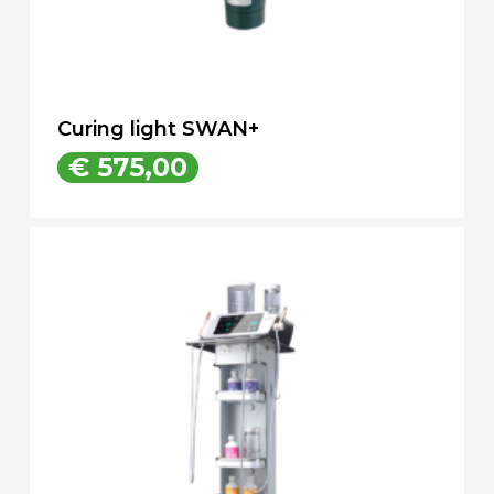
Curing light SWAN+
€
575,00
€
575,00