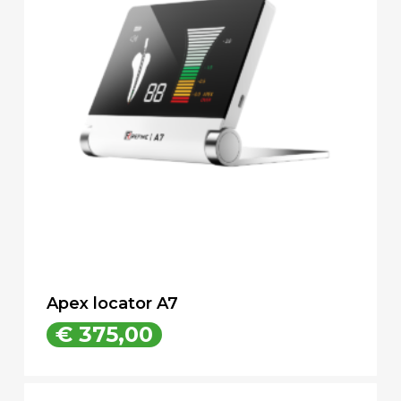
Apex locator A7
€
375,00
€
375,00