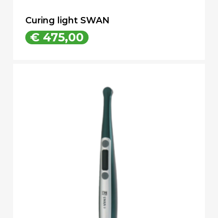
Curing light SWAN
€
475,00
€
475,00