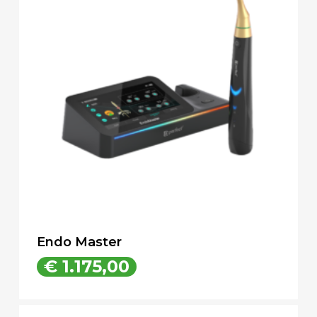
Endo Master
€
1.175,00
€
1.175,00