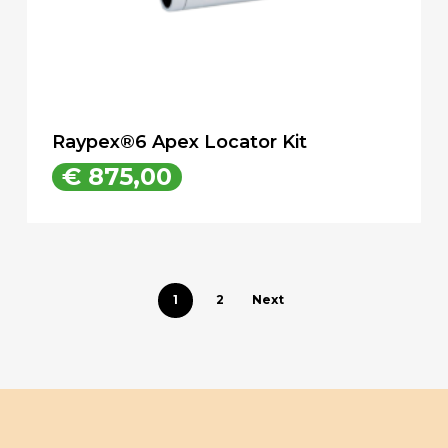
Raypex®6 Apex Locator Kit
€
875,00
€
875,00
1
2
Next