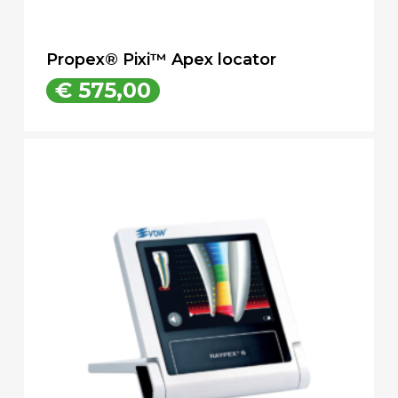
Propex® Pixi™ Apex locator
€
575,00
€
575,00