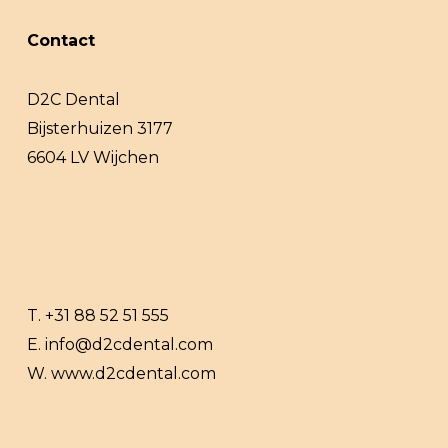
Contact
D2C Dental
Bijsterhuizen 3177
6604 LV Wijchen
T.
+31 88 52 51 555
E.
info@d2cdental.com
W.
www.d2cdental.com