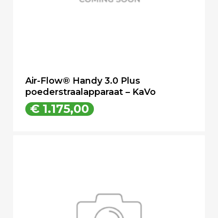
Air-Flow® Handy 3.0 Plus
poederstraalapparaat – KaVo
€
1.175,00
€
1.175,00