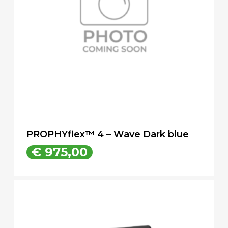
PROPHYflex™ 4 – Wave Dark blue
€
975,00
€
975,00