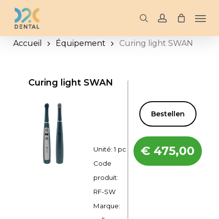
Skip
Men
to
search
account
main
Accueil
Équipement
Curing light SWAN
content
Curing light SWAN
Bestellen
€
475,00
Unité: 1 pc
Code
produit:
RF-SW
Marque: