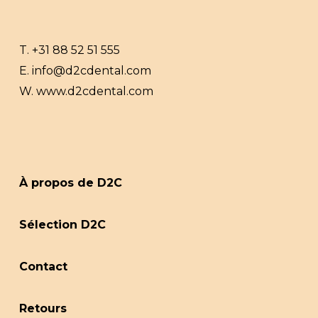
T.
+31 88 52 51 555
E.
info@d2cdental.com
W.
www.d2cdental.com
À propos de D2C
Sélection D2C
Contact
Retours