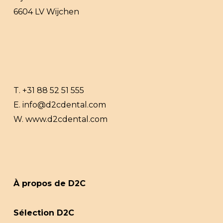
6604 LV Wijchen
T.
+31 88 52 51 555
E.
info@d2cdental.com
W.
www.d2cdental.com
À propos de D2C
Sélection D2C