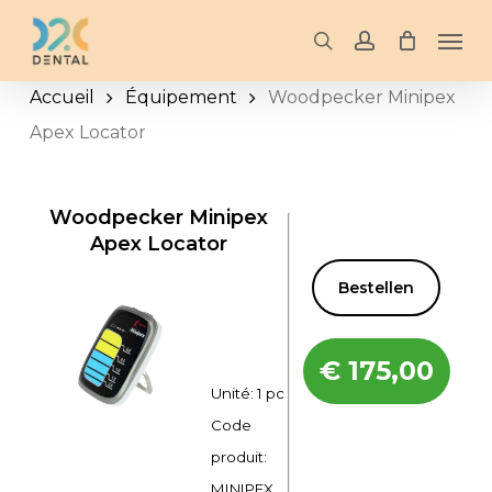
Skip
Men
to
search
account
main
Accueil
Équipement
Woodpecker Minipex
content
Apex Locator
Woodpecker Minipex
Apex Locator
Bestellen
€
175,00
Unité: 1 pc
Code
produit:
MINIPEX