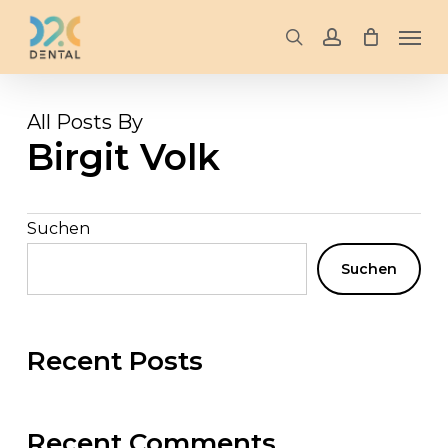
Skip
Men
to
search
account
main
content
All Posts By
Birgit Volk
Suchen
Suchen
Recent Posts
Recent Comments