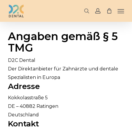
Skip
Men
to
search
account
main
content
Angaben gemäß § 5
TMG
D2C Dental
Der Direktanbieter für Zahnärzte und dentale
Spezialisten in Europa
Adresse
Kokkolasstraße 5
DE – 40882 Ratingen
Deutschland
Kontakt