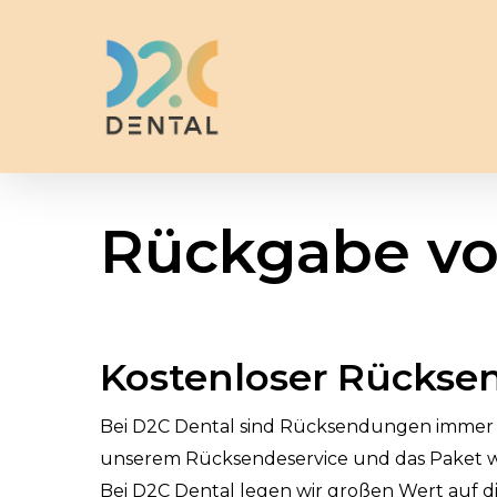
Skip
to
main
content
Rückgabe vo
Kostenloser Rückse
Bei D2C Dental sind Rücksendungen immer k
unserem Rücksendeservice und das Paket wir
Bei D2C Dental legen wir großen Wert auf d