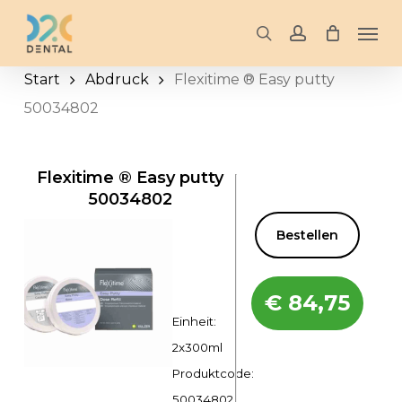
Skip
Men
to
search
account
main
Start
Abdruck
Flexitime ® Easy putty
content
50034802
Flexitime ® Easy putty
50034802
Bestellen
€
84,75
Einheit:
2x300ml
Produktcode:
50034802