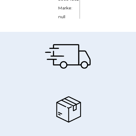
Marke:
null