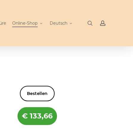
search
account
üre
Online-Shop
Deutsch
Bestellen
€
133,66