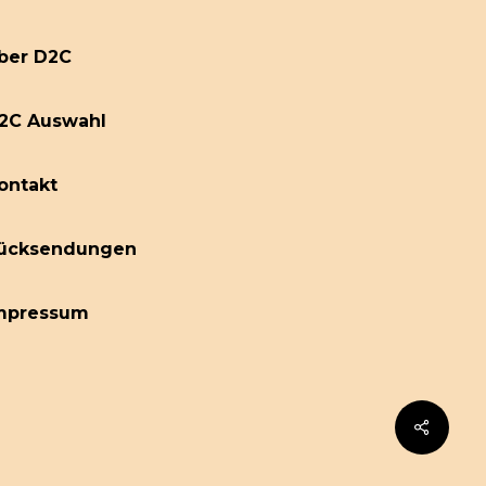
ber D2C
2C Auswahl
ontakt
ücksendungen
mpressum
Share