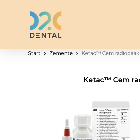
Skip
to
main
content
Start
Zemente
Ketac™ Cem radiopaak
Ketac™ Cem ra