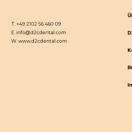
Ü
T.
+49 2102 56 460 09
E.
info@d2cdental.com
D
W.
www.d2cdental.com
K
R
I