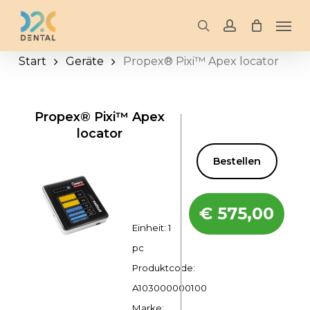
Skip
Men
to
search
account
main
Start
Geräte
Propex® Pixi™ Apex locator
content
Propex® Pixi™ Apex
locator
Bestellen
€
575,00
Einheit: 1
pc
Produktcode:
A103000000100
Marke: