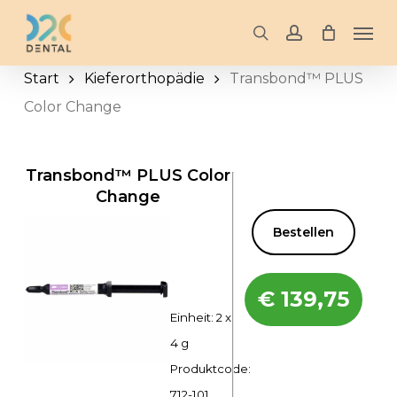
Skip
Men
to
search
account
main
Start
Kieferorthopädie
Transbond™ PLUS
content
Color Change
Transbond™ PLUS Color
Change
Bestellen
€
139,75
Einheit: 2 x
4 g
Produktcode:
712-101