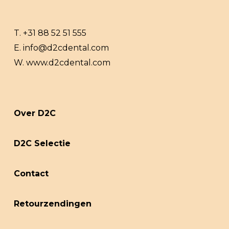
T.
+31 88 52 51 555
E.
info@d2cdental.com
W.
www.d2cdental.com
Over D2C
D2C Selectie
Contact
Retourzendingen