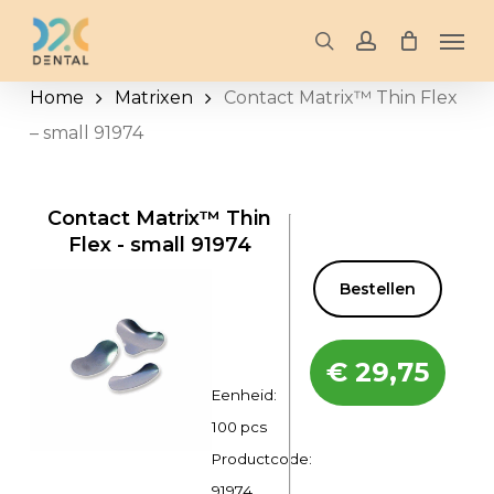
Skip
Men
to
search
account
main
Home
Matrixen
Contact Matrix™ Thin Flex
content
– small 91974
Contact Matrix™ Thin
Flex - small 91974
Bestellen
€
29,75
Eenheid:
100 pcs
Productcode:
91974