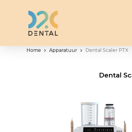
Skip
to
main
content
Home
Apparatuur
Dental Scaler PTX
Dental Sc