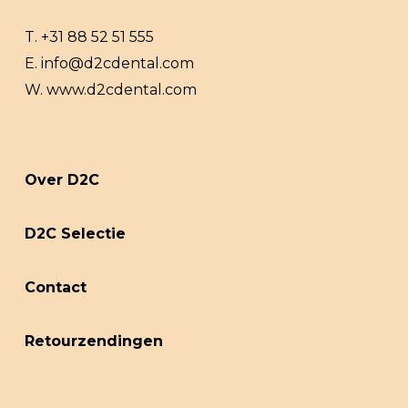
T.
+31 88 52 51 555
E.
info@d2cdental.com
W.
www.d2cdental.com
Over D2C
D2C Selectie
Contact
Retourzendingen