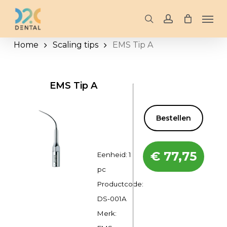
Skip
Men
to
search
account
main
Home
Scaling tips
EMS Tip A
content
EMS Tip A
Bestellen
€
77,75
Eenheid: 1
pc
Productcode:
DS-001A
Merk: