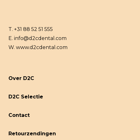
T.
+31 88 52 51 555
E.
info@d2cdental.com
W.
www.d2cdental.com
Over D2C
D2C Selectie
Contact
Retourzendingen