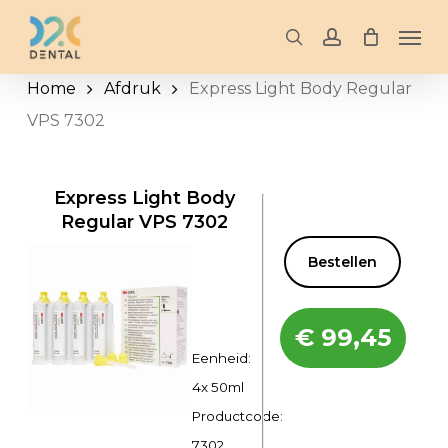
Skip
Men
to
search
account
main
Home
Afdruk
Express Light Body Regular
content
VPS 7302
Express Light Body
Regular VPS 7302
Bestellen
€
99,45
Eenheid:
4x 50ml
Productcode:
7302