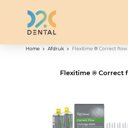
Skip
to
main
content
Home
Afdruk
Flexitime ® Correct flow
Flexitime ® Correct 