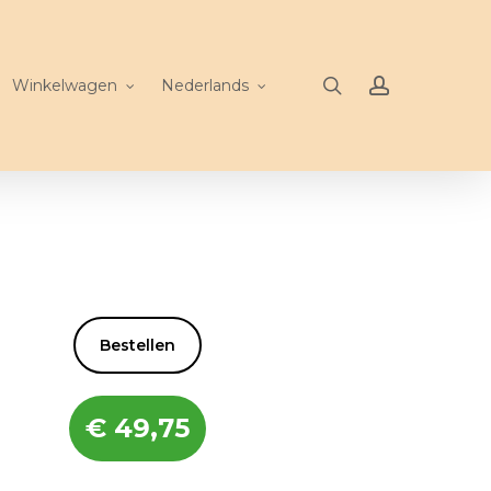
search
account
Winkelwagen
Nederlands
Bestellen
€
49,75