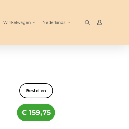
search
account
Winkelwagen
Nederlands
Bestellen
€
159,75