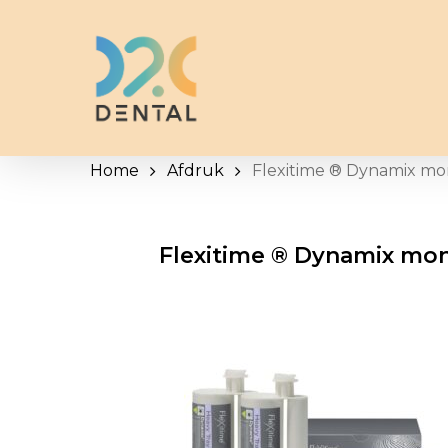
Skip
to
main
content
Home
Afdruk
Flexitime ® Dynamix mo
Flexitime ® Dynamix mon