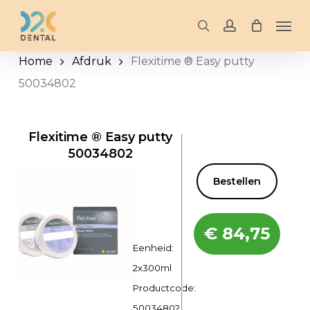
Skip
Men
to
search
account
main
Home
Afdruk
Flexitime ® Easy putty
content
50034802
Flexitime ® Easy putty
50034802
Bestellen
€
84,75
Eenheid:
2x300ml
Productcode:
50034802