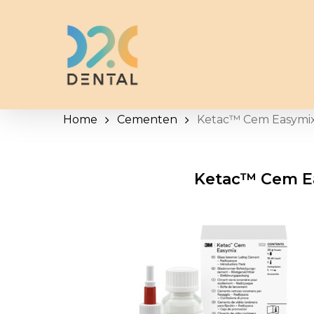
Skip
to
main
content
Home
Cementen
Ketac™ Cem Easymi
Ketac™ Cem E