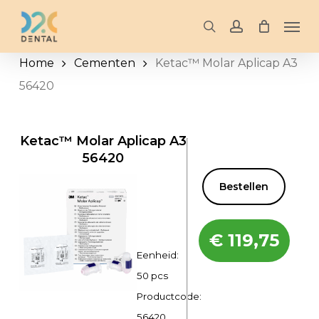
Skip
Men
to
search
account
main
Home
Cementen
Ketac™ Molar Aplicap A3
content
56420
Ketac™ Molar Aplicap A3
56420
Bestellen
€
119,75
Eenheid:
50 pcs
Productcode:
56420