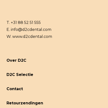
T.
+31 88 52 51 555
E.
info@d2cdental.com
W.
www.d2cdental.com
Over D2C
D2C Selectie
Contact
Retourzendingen