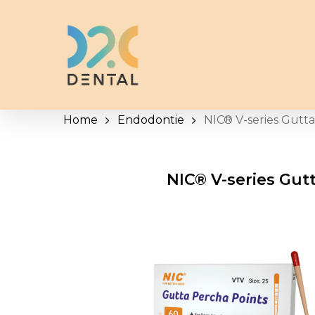
Skip
to
main
content
Home
Endodontie
NIC® V-series Gutta
NIC® V-series Gut