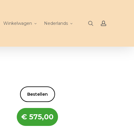
search
account
Winkelwagen
Nederlands
Bestellen
€
575,00