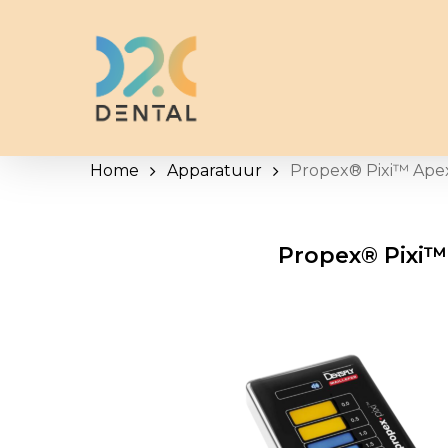
Skip
to
main
content
Home
Apparatuur
Propex® Pixi™ Apex
Propex® Pixi™