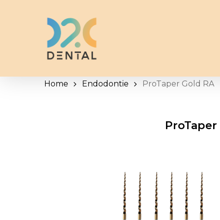
Skip
to
main
content
Home
Endodontie
ProTaper Gold RA
ProTaper