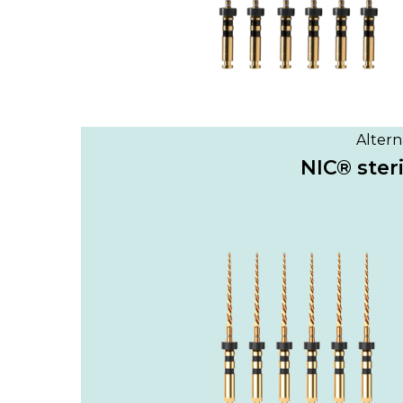
Altern
NIC® steri