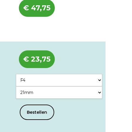
€
47,75
€
23,75
Bestellen