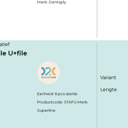
Merk: Dentsply
atief
le U+file
Variant
Lengte
Eenheid: 6 pcs sterile
Productcode:
STAFU
Merk:
Superline