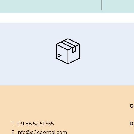
O
T.
+31 88 52 51 555
D
E.
info@d2cdental.com