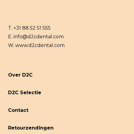
T.
+31 88 52 51 555
E.
info@d2cdental.com
W.
www.d2cdental.com
Over D2C
D2C Selectie
Contact
Retourzendingen