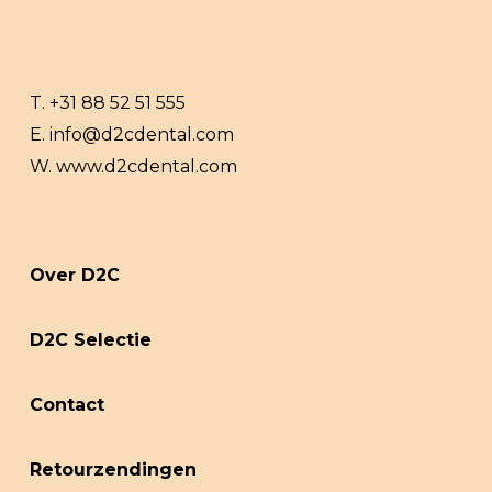
T.
+31 88 52 51 555
E.
info@d2cdental.com
W.
www.d2cdental.com
Over D2C
D2C Selectie
Contact
Retourzendingen