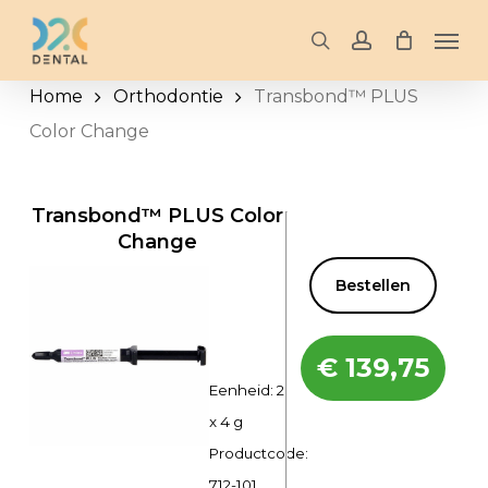
Skip
Men
to
search
account
main
Home
Orthodontie
Transbond™ PLUS
content
Color Change
Transbond™ PLUS Color
Change
Bestellen
€
139,75
Eenheid: 2
x 4 g
Productcode:
712-101