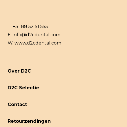
T.
+31 88 52 51 555
E.
info@d2cdental.com
W.
www.d2cdental.com
Over D2C
D2C Selectie
Contact
Retourzendingen