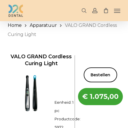
Skip
Men
to
search
account
main
Home
Apparatuur
VALO GRAND Cordless
content
Curing Light
VALO GRAND Cordless
Curing Light
Bestellen
€
1.075,00
Eenheid: 1
pc
Productcode:
5972